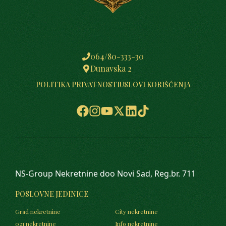
064/80-333-30
Dunavska 2
POLITIKA PRIVATNOSTI
USLOVI KORIŠĆENJA
NS-Group Nekretnine doo Novi Sad, Reg.br. 711
POSLOVNE JEDINICE
Grad nekretnine
City nekretnine
021 nekretnine
Info nekretnine