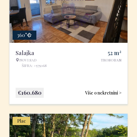
360°
2
Salajka
52
m
NOVI SAD
TROSOBAN
ŠIFRA: #575068
€
160.680
Više o nekretnini >
Plac