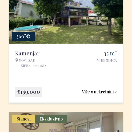
360°
2
Kamenjar
35
m
NOVI SAD
VIKENDICA
ŠIFRA: #574082
€
159.000
Više o nekretnini >
Stanovi
Ekskluzivno