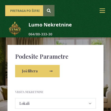
Lumo Nekretnine
064/80-333-30
Podesite Parametre
Još filtera
VRSTA NEKRETNINE