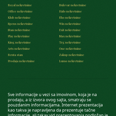
Royal nekretnine
Bulevar nekretnine
Office nekretnine
Halo nekretnine
Klub nekretnine
Eho nekretnine
Spens nekretnine
Win nekretnine
Stan nekretnine
Exit nekretnine
Play nekretnine
Max nekretnine
King nekretnine
Trg nekretnine
Arts nekretnine
One nekretnine
Renta stan
Zakup nekretnine
Prodaja nekretnine
Lumo nekretnine
Sve informacije u vezi sa imovinom, koja je na
prodaju, a iz izvora ovog sajta, smatraju se
pouzdanim informacijama. Internet prezentacija
kao takva je napravljena da prezentuje tačne
informacije, ali takav vid prezentovanja podložan je