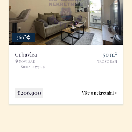
360°
2
Grbavica
50
m
NOVI SAD
TROSOBAN
ŠIFRA: #573149
€
206.900
Više o nekretnini >