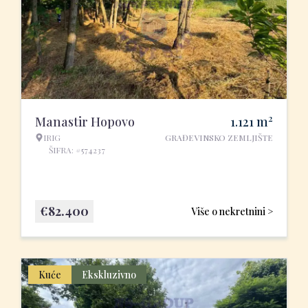
2
Manastir Hopovo
1.121
m
IRIG
GRAĐEVINSKO ZEMLJIŠTE
ŠIFRA: #574237
€
82.400
Više o nekretnini >
Kuće
Ekskluzivno