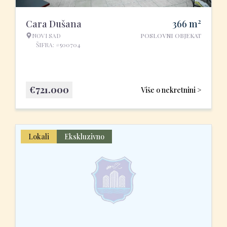
2
Cara Dušana
366
m
NOVI SAD
POSLOVNI OBJEKAT
ŠIFRA: #500704
€
721.000
Više o nekretnini >
Lokali
Ekskluzivno