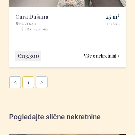
2
Cara Dušana
25
m
NOVI SAD
LOKAL
ŠIFRA: #493060
€
113.300
Više o nekretnini >
<
>
1
Pogledajte slične nekretnine