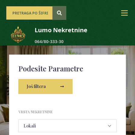
Lumo Nekretnine
064/80-333-30
Podesite Parametre
Još filtera
VRSTA NEKRETNINE