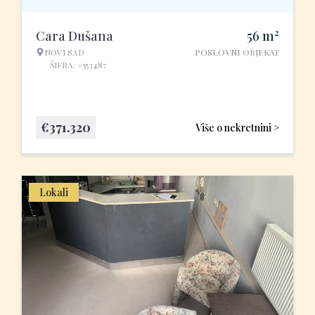
2
Cara Dušana
56
m
NOVI SAD
POSLOVNI OBJEKAT
ŠIFRA: #553487
€
371.320
Više o nekretnini >
Lokali