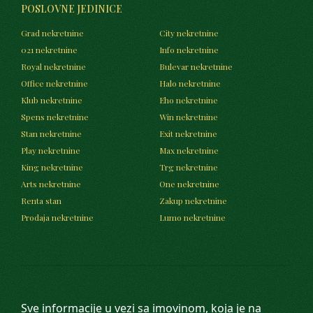
POSLOVNE JEDINICE
Grad nekretnine
City nekretnine
021 nekretnine
Info nekretnine
Royal nekretnine
Bulevar nekretnine
Office nekretnine
Halo nekretnine
Klub nekretnine
Eho nekretnine
Spens nekretnine
Win nekretnine
Stan nekretnine
Exit nekretnine
Play nekretnine
Max nekretnine
King nekretnine
Trg nekretnine
Arts nekretnine
One nekretnine
Renta stan
Zakup nekretnine
Prodaja nekretnine
Lumo nekretnine
Sve informacije u vezi sa imovinom, koja je na