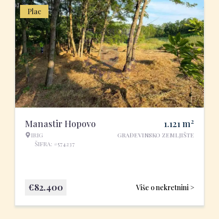
Plac
2
Manastir Hopovo
1.121
m
IRIG
GRAĐEVINSKO ZEMLJIŠTE
ŠIFRA: #574237
€
82.400
Više o nekretnini >