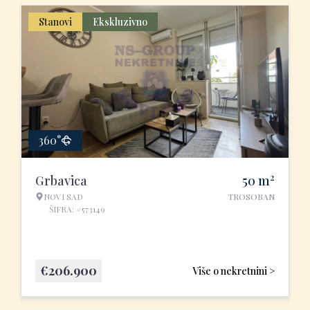
Stanovi
Ekskluzivno
360°
2
Grbavica
50
m
NOVI SAD
TROSOBAN
ŠIFRA: #573149
€
206.900
Više o nekretnini >