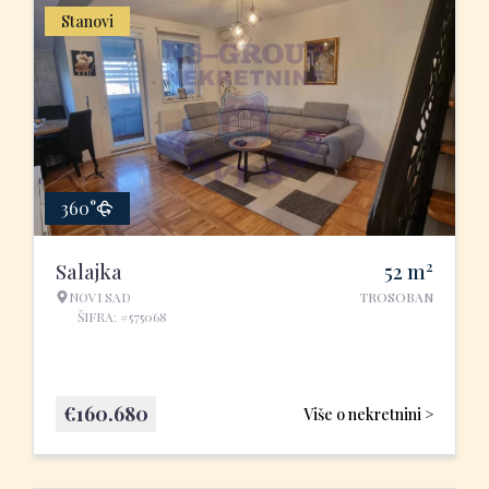
Stanovi
360°
2
Salajka
52
m
NOVI SAD
TROSOBAN
ŠIFRA: #575068
€
160.680
Više o nekretnini >