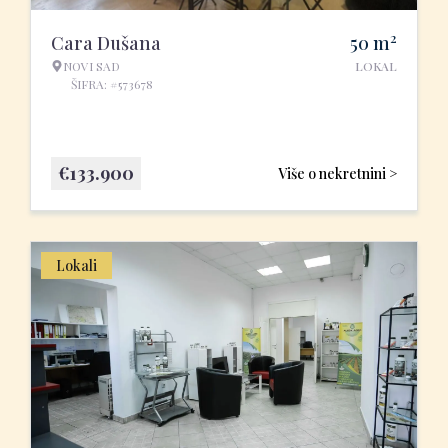
2
Cara Dušana
50
m
NOVI SAD
LOKAL
ŠIFRA: #573678
€
133.900
Više o nekretnini >
Lokali