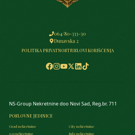
064/80-333-30
Dunavska 2
POLITIKA PRIVATNOSTI
USLOVI KORIŠĆENJA
NS-Group Nekretnine doo Novi Sad, Reg.br. 711
POSLOVNE JEDINICE
Grad nekretnine
City nekretnine
021 nekretnine
Info nekretnine