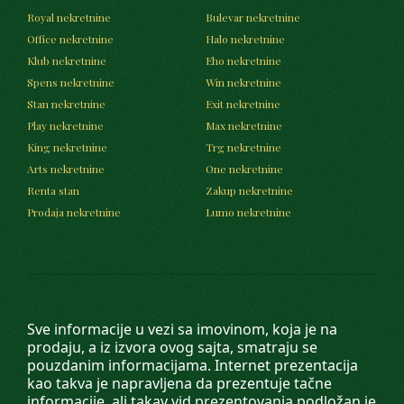
Royal nekretnine
Bulevar nekretnine
Office nekretnine
Halo nekretnine
Klub nekretnine
Eho nekretnine
Spens nekretnine
Win nekretnine
Stan nekretnine
Exit nekretnine
Play nekretnine
Max nekretnine
King nekretnine
Trg nekretnine
Arts nekretnine
One nekretnine
Renta stan
Zakup nekretnine
Prodaja nekretnine
Lumo nekretnine
Sve informacije u vezi sa imovinom, koja je na
prodaju, a iz izvora ovog sajta, smatraju se
pouzdanim informacijama. Internet prezentacija
kao takva je napravljena da prezentuje tačne
informacije, ali takav vid prezentovanja podložan je