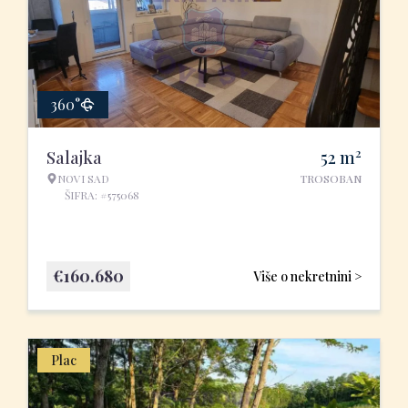
360°
2
Salajka
52
m
NOVI SAD
TROSOBAN
ŠIFRA: #575068
€
160.680
Više o nekretnini >
Plac