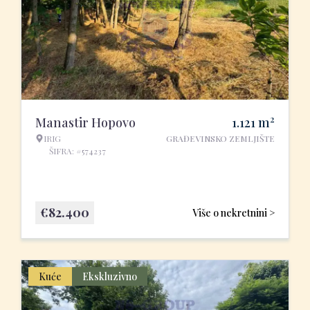
2
Manastir Hopovo
1.121
m
IRIG
GRAĐEVINSKO ZEMLJIŠTE
ŠIFRA: #574237
€
82.400
Više o nekretnini >
Kuće
Ekskluzivno