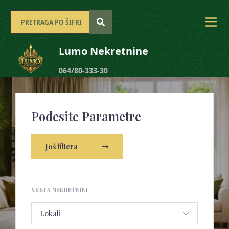
Lumo Nekretnine
064/80-333-30
Podesite Parametre
Još filtera
VRSTA NEKRETNINE