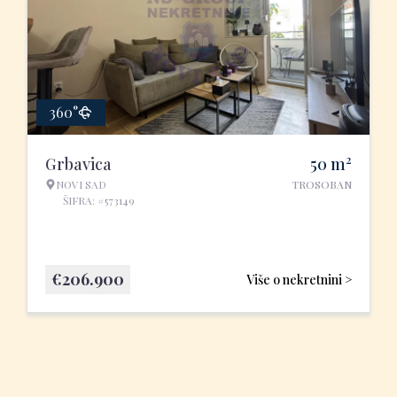
360°
2
Grbavica
50
m
NOVI SAD
TROSOBAN
ŠIFRA: #573149
€
206.900
Više o nekretnini >