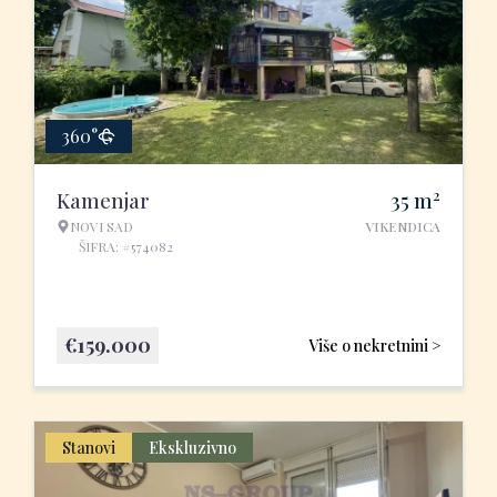
360°
2
Kamenjar
35
m
NOVI SAD
VIKENDICA
ŠIFRA: #574082
€
159.000
Više o nekretnini >
Stanovi
Ekskluzivno