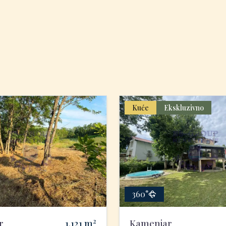
Kuće
Ekskluzivno
360°
2
r
1.121
m
Kamenjar