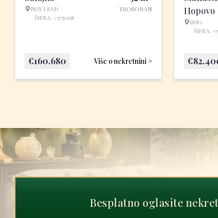
NOVI SAD
TROSOBAN
Hopovo
ŠIFRA: #575068
IRIG
ŠIFRA: #
€
160.680
€
82.40
Više o nekretnini >
Besplatno oglasite nekre