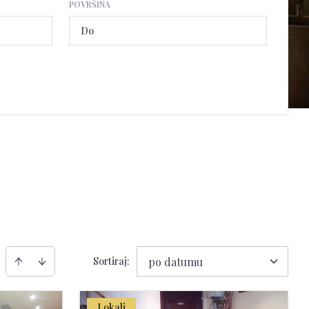
POVRŠINA
Sortiraj
:
po datumu
Lokali