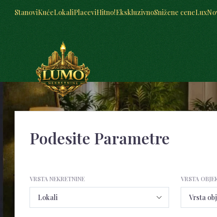
Stanovi
Kuće
Lokali
Placevi
Hitno!
Ekskluzivno
Snižene cene
Lux
No
Podesite Parametre
VRSTA NEKRETNINE
VRSTA OBJE