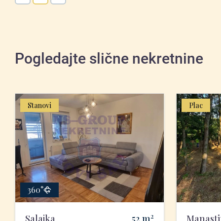
Pogledajte slične nekretnine
Stanovi
Plac
360°
2
Salajka
52
m
Manasti