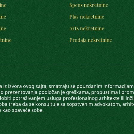
ine
Spens nekretnine
ine
Play nekretnine
ine
Arts nekretnine
tnine
Prodaja nekretnine
 a iz izvora ovog sajta, smatraju se pouzdanim informacijama
v vid prezentovanja podložan je greškama, propustima i pro
obiti potraživanjem usluga profesionalnog arhitekte ili inž
soba treba da se konsultuje sa sopstvenim advokatom, arhi
o kao spavaće sobe.