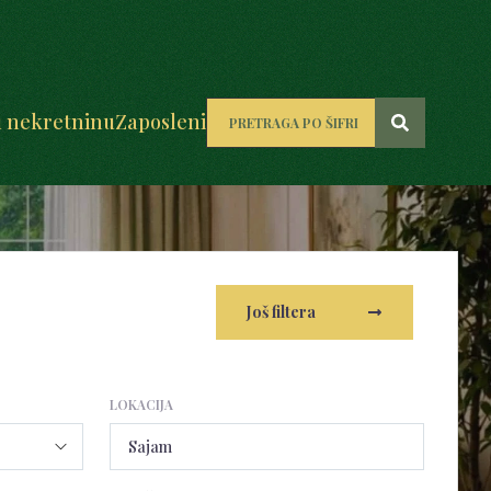
u nekretninu
Zaposleni
Još filtera
LOKACIJA
Sajam