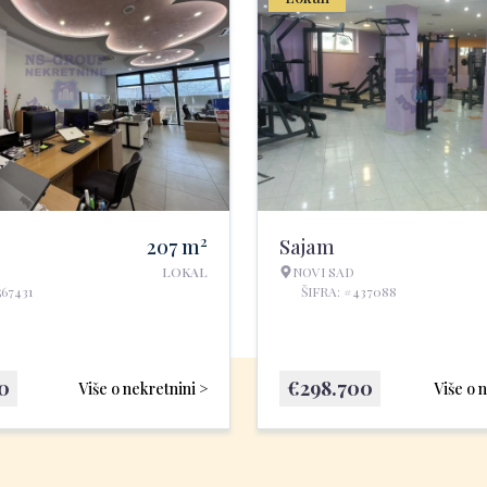
2
207
m
Sajam
LOKAL
NOVI SAD
567431
ŠIFRA: #437088
10
€
298.700
Više o nekretnini >
Više o 