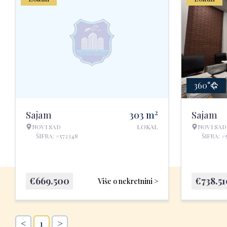
360°
2
Sajam
303
m
Sajam
NOVI SAD
LOKAL
NOVI SAD
ŠIFRA: #572348
ŠIFRA: #
€
669.500
€
738.5
Više o nekretnini >
<
>
1