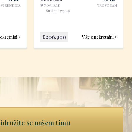
VIKENDICA
NOVI SAD
TROSOBAN
ŠIFRA: #573149
€
206.900
nekretnini >
Više o nekretnini >
idružite se našem timu