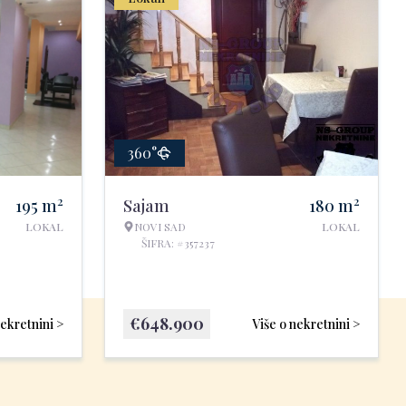
360°
2
2
195
m
Sajam
180
m
LOKAL
NOVI SAD
LOKAL
ŠIFRA: #357237
€
648.900
nekretnini >
Više o nekretnini >