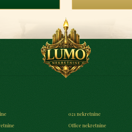
ine
021 nekretnine
retnine
Office nekretnine