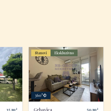
Stanovi
Ekskluzivno
360°
2
2
35
m
Grbavica
50
m