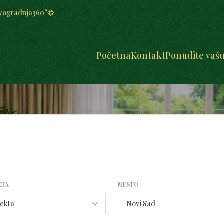
vogradnja
360°
Početna
Kontakt
Ponudite vaš
KTA
MESTO