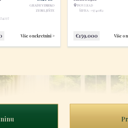
GRAĐEVINSKO
NOVI SAD
ZEMLJIŠTE
ŠIFRA: #574082
574237
0
€
159.000
Više o nekretnini >
Više o 
tninu
Pr