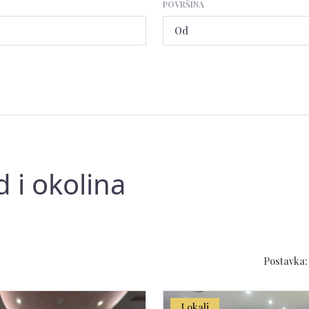
POVRŠINA
d i okolina
Postavka:
Lokali