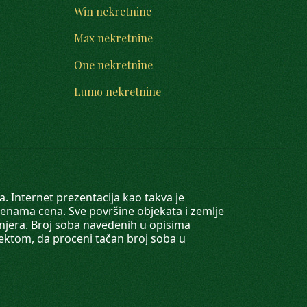
Win nekretnine
Max nekretnine
One nekretnine
Lumo nekretnine
. Internet prezentacija kao takva je
menama cena. Sve površine objekata i zemlje
injera. Broj soba navedenih u opisima
tektom, da proceni tačan broj soba u