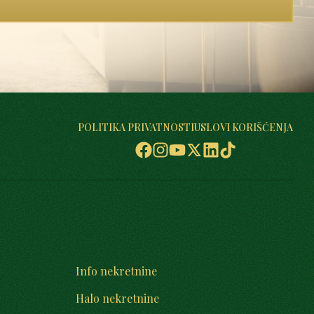
POLITIKA PRIVATNOSTI
USLOVI KORIŠĆENJA
Info nekretnine
Halo nekretnine