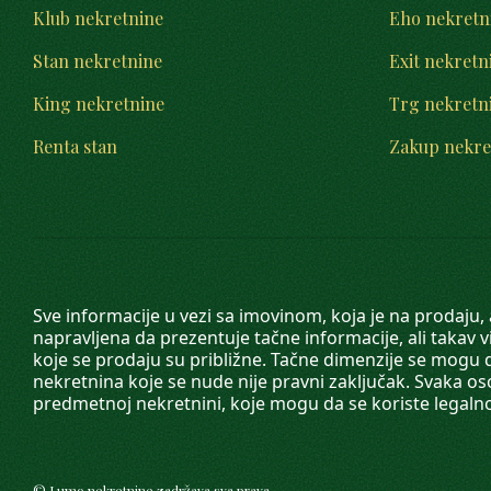
Klub nekretnine
Eho nekretn
Stan nekretnine
Exit nekretn
King nekretnine
Trg nekretn
Renta stan
Zakup nekre
Sve informacije u vezi sa imovinom, koja je na prodaju,
napravljena da prezentuje tačne informacije, ali taka
koje se prodaju su približne. Tačne dimenzije se mogu d
nekretnina koje se nude nije pravni zaključak. Svaka o
predmetnoj nekretnini, koje mogu da se koriste legaln
©
Lumo nekretnine
zadržava sva prava