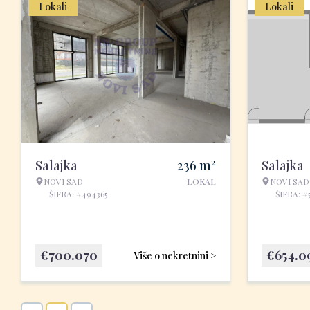
Lokali
Lokali
2
Salajka
236
m
Salajka
NOVI SAD
LOKAL
NOVI SAD
ŠIFRA: #494365
ŠIFRA: #
€
700.070
€
654.0
Više o nekretnini >