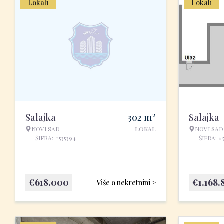
Lokali
Lokali
2
Salajka
302
m
Salajka
NOVI SAD
LOKAL
NOVI SAD
ŠIFRA: #535394
ŠIFRA: #
€
618.000
€
1.168.
Više o nekretnini >