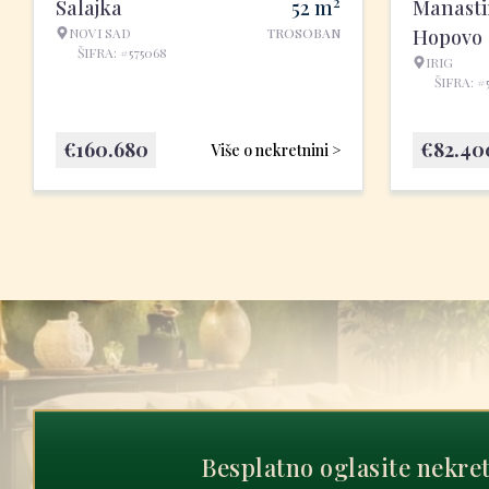
2
Salajka
52
m
Manasti
NOVI SAD
TROSOBAN
Hopovo
ŠIFRA: #575068
IRIG
ŠIFRA: #
€
160.680
€
82.40
Više o nekretnini >
Besplatno oglasite nekre