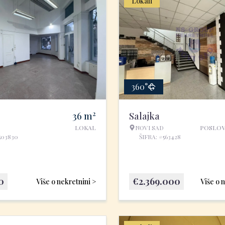
Lokali
360°
2
36
m
Salajka
LOKAL
NOVI SAD
POSLOV
503830
ŠIFRA: #563428
0
€
2.369.000
Više o nekretnini >
Više o 