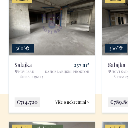
360°
360°
2
Salajka
257
m
Salajka
NOVI SAD
KANCELARIJSKI PROSTOR
NOVI SAD
ŠIFRA: #556297
ŠIFRA: #
€
714.720
€
789.8
Više o nekretnini >