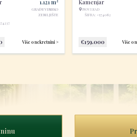
2
r
1.121
m
Kamenjar
GRAĐEVINSKO
NOVI SAD
ZEMLJIŠTE
ŠIFRA: #574082
574237
0
€
159.000
Više o nekretnini >
Više o 
tninu
Pr