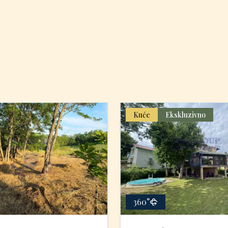
Kuće
Ekskluzivno
360°