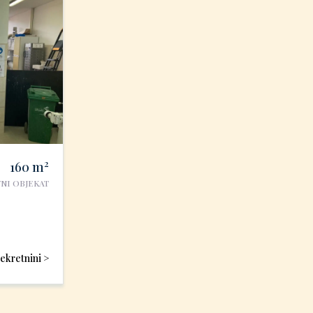
2
160
m
NI OBJEKAT
nekretnini >