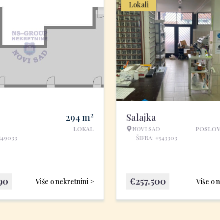
Lokali
2
294
m
Salajka
LOKAL
NOVI SAD
POSLOV
549033
ŠIFRA: #543303
90
€
257.500
Više o nekretnini >
Više o 