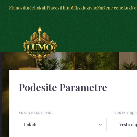
Stanovi
Kuće
Lokali
Placevi
Hitno!
Ekskluzivno
Snižene cene
Lux
No
Podesite Parametre
VRSTA NEKRETNINE
VRSTA OBJE