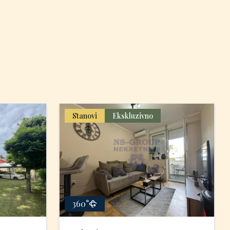
Stanovi
Ekskluzivno
360°