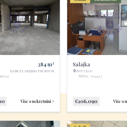
2
284
m
Salajka
KANCELARIJSKI PROSTOR
NOVI SAD
556294
ŠIFRA: #574423
00
€
106.090
Više o nekretnini >
Više o 