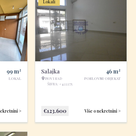
Lokali
2
2
99
m
Salajka
46
m
LOKAL
NOVI SAD
POSLOVNI OBJEKAT
ŠIFRA: #422275
€
123.600
nekretnini >
Više o nekretnini >