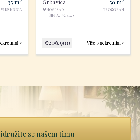
2
2
35
m
Grbavica
50
m
VIKENDICA
NOVI SAD
TROSOBAN
ŠIFRA: #573149
€
206.900
nekretnini >
Više o nekretnini >
idružite se našem timu