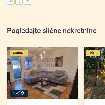
<
>
1
Pogledajte slične nekretnine
Stanovi
Plac
360°