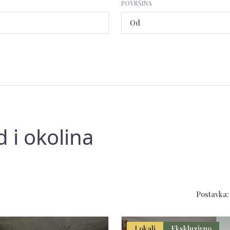
POVRŠINA
d i okolina
Postavka:
Lokali
Ekskluzivno