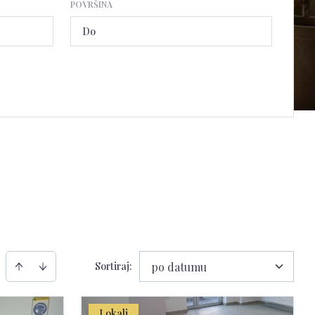
POVRŠINA
Sortiraj
:
po datumu
Lokali