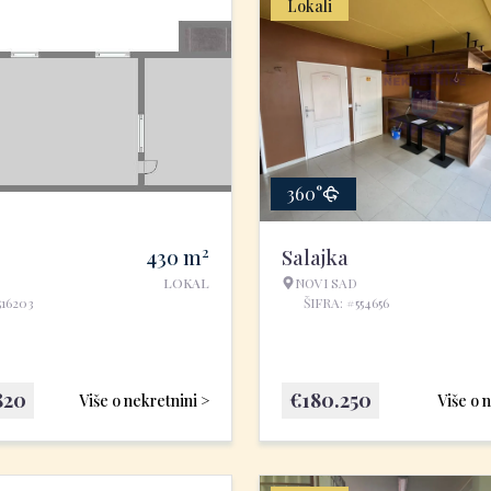
Lokali
360°
2
430
m
Salajka
LOKAL
NOVI SAD
516203
ŠIFRA: #554656
820
€
180.250
Više o nekretnini >
Više o 