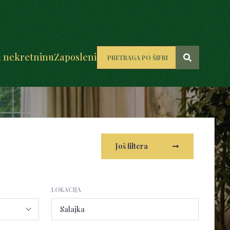
u nekretninu
Zaposleni
Još filtera
LOKACIJA
Salajka