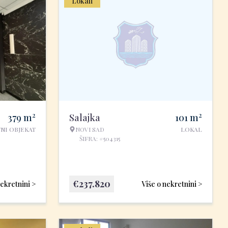
Lokali
2
2
379
m
Salajka
101
m
NI OBJEKAT
NOVI SAD
LOKAL
ŠIFRA: #504315
€
237.820
nekretnini >
Više o nekretnini >