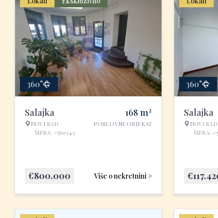
Lokali
Ekskluzivno
Lokali
360°
360°
2
Salajka
168
m
Salajka
NOVI SAD
POSLOVNI OBJEKAT
NOVI SAD
ŠIFRA: #569343
ŠIFRA: #
€
800.000
€
117.42
Više o nekretnini >