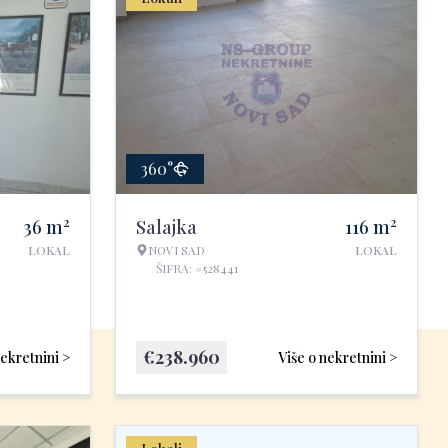
360°
2
2
36
m
Salajka
116
m
LOKAL
NOVI SAD
LOKAL
ŠIFRA: #528441
€
238.960
nekretnini >
Više o nekretnini >