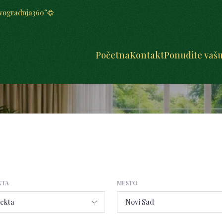
vogradnja
360°
Početna
Kontakt
Ponudite vaš
KTA
MESTO