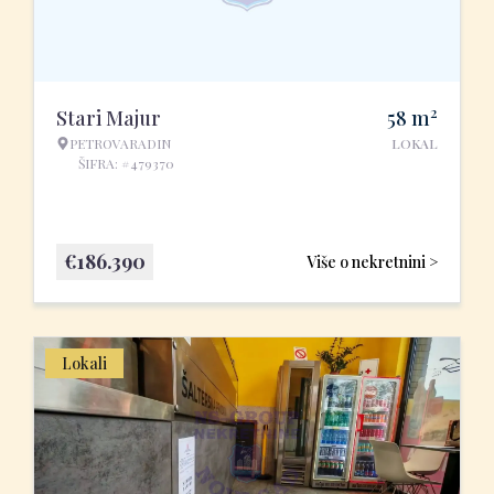
2
Stari Majur
58
m
PETROVARADIN
LOKAL
ŠIFRA: #479370
€
186.390
Više o nekretnini >
Lokali