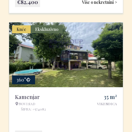
€
82.400
Više o nekretnini >
Kuće
Ekskluzivno
360°
2
Kamenjar
35
m
NOVI SAD
VIKENDICA
ŠIFRA: #574082