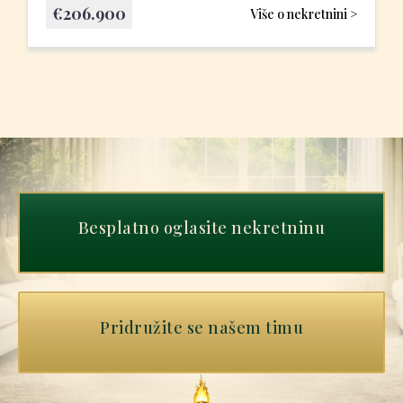
€
206.900
Više o nekretnini >
Besplatno oglasite nekretninu
Pridružite se našem timu