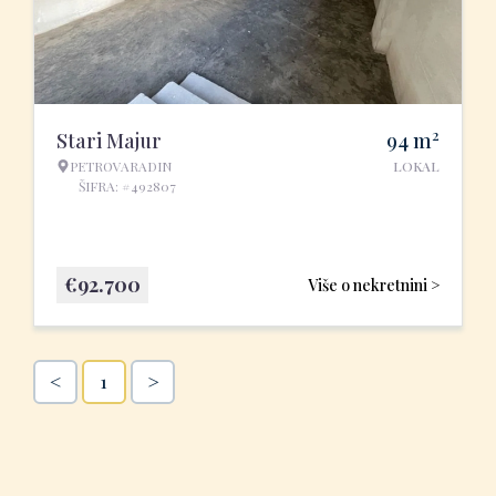
2
Stari Majur
94
m
PETROVARADIN
LOKAL
ŠIFRA: #492807
€
92.700
Više o nekretnini >
<
>
1