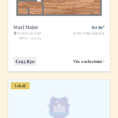
2
Stari Majur
60
m
PETROVARADIN
POSLOVNI OBJEKAT
ŠIFRA: #479364
€
192.820
Više o nekretnini >
Lokali