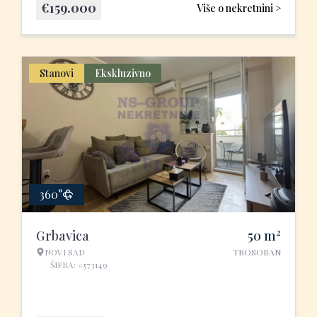
€
159.000
Više o nekretnini >
Stanovi
Ekskluzivno
360°
2
Grbavica
50
m
NOVI SAD
TROSOBAN
ŠIFRA: #573149