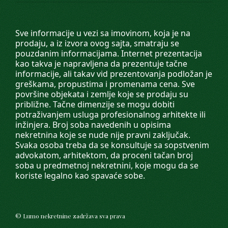
Sve informacije u vezi sa imovinom, koja je na
prodaju, a iz izvora ovog sajta, smatraju se
pouzdanim informacijama. Internet prezentacija
kao takva je napravljena da prezentuje tačne
informacije, ali takav vid prezentovanja podložan je
greškama, propustima i promenama cena. Sve
površine objekata i zemlje koje se prodaju su
približne. Tačne dimenzije se mogu dobiti
potraživanjem usluga profesionalnog arhitekte ili
inžinjera. Broj soba navedenih u opisima
nekretnina koje se nude nije pravni zaključak.
Svaka osoba treba da se konsultuje sa sopstvenim
advokatom, arhitektom, da proceni tačan broj
soba u predmetnoj nekretnini, koje mogu da se
koriste legalno kao spavaće sobe.
©
Lumo nekretnine
zadržava sva prava