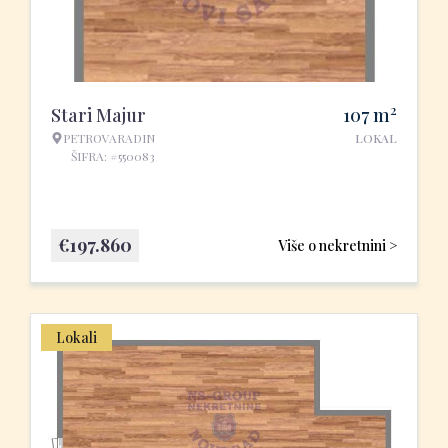
2
Stari Majur
107
m
PETROVARADIN
LOKAL
ŠIFRA: #550083
€
197.860
Više o nekretnini >
Lokali