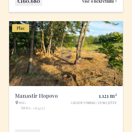
€
160.680
Više o nekretnini >
Plac
2
Manastir Hopovo
1.121
m
IRIG
GRAĐEVINSKO ZEMLJIŠTE
ŠIFRA: #574237