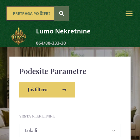
Lumo Nekretnine
064/80-333-30
Podesite Parametre
Još filtera
VRSTA NEKRETNINE