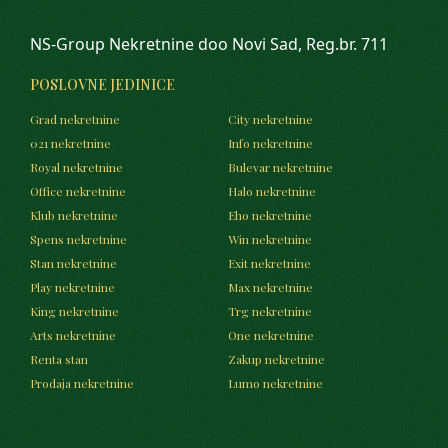
NS-Group Nekretnine doo Novi Sad, Reg.br. 711
POSLOVNE JEDINICE
Grad nekretnine
City nekretnine
021 nekretnine
Info nekretnine
Royal nekretnine
Bulevar nekretnine
Office nekretnine
Halo nekretnine
Klub nekretnine
Eho nekretnine
Spens nekretnine
Win nekretnine
Stan nekretnine
Exit nekretnine
Play nekretnine
Max nekretnine
King nekretnine
Trg nekretnine
Arts nekretnine
One nekretnine
Renta stan
Zakup nekretnine
Prodaja nekretnine
Lumo nekretnine