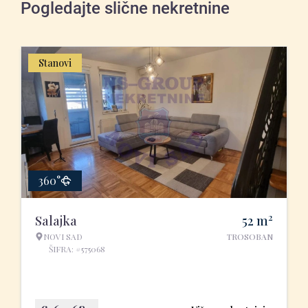
Pogledajte slične nekretnine
Stanovi
360°
2
Salajka
52
m
NOVI SAD
TROSOBAN
ŠIFRA: #575068