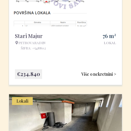
2
Stari Majur
76
m
PETROVARADIN
LOKAL
ŠIFRA: #548802
€
234.840
Više o nekretnini >
Lokali