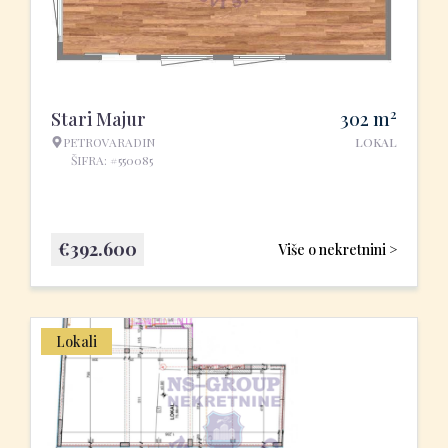
2
Stari Majur
302
m
PETROVARADIN
LOKAL
ŠIFRA: #550085
€
392.600
Više o nekretnini >
Lokali