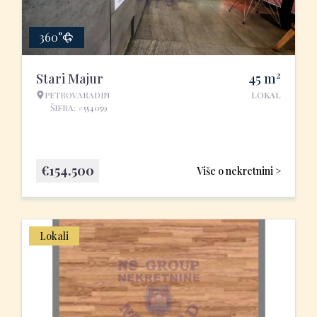
360°
2
Stari Majur
45
m
PETROVARADIN
LOKAL
ŠIFRA: #554059
€
154.500
Više o nekretnini >
Lokali