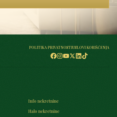
POLITIKA PRIVATNOSTI
USLOVI KORIŠĆENJA
Info nekretnine
Halo nekretnine