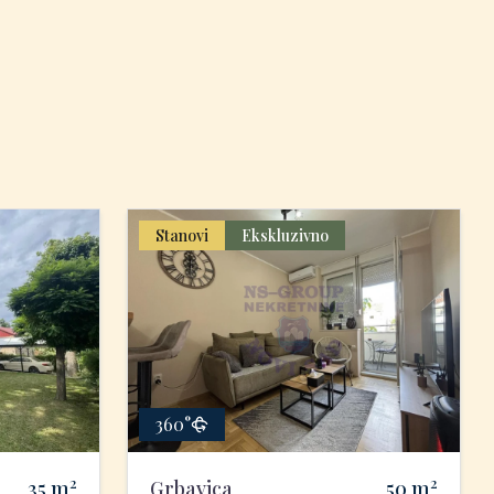
Stanovi
Ekskluzivno
360°
2
2
35
m
Grbavica
50
m