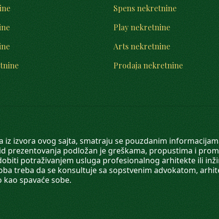
ine
Spens nekretnine
ine
Play nekretnine
ine
Arts nekretnine
tnine
Prodaja nekretnine
 a iz izvora ovog sajta, smatraju se pouzdanim informacijama
v vid prezentovanja podložan je greškama, propustima i pro
obiti potraživanjem usluga profesionalnog arhitekte ili inž
soba treba da se konsultuje sa sopstvenim advokatom, arhi
o kao spavaće sobe.