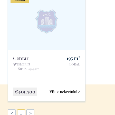
2
Centar
195
m
TEMERIN
LOKAL
ŠIFRA: #569217
€
401.700
Više o nekretnini >
<
>
1