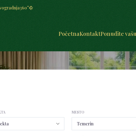
vogradnja
360°
Početna
Kontakt
Ponudite vaš
KTA
MESTO