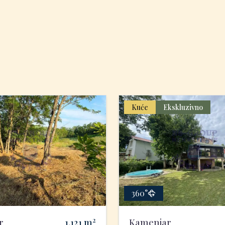
Kuće
Ekskluzivno
360°
2
r
1.121
m
Kamenjar