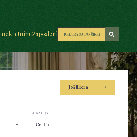
u nekretninu
Zaposleni
Još filtera
LOKACIJA
Centar