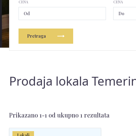
CENA
CENA
Pretraga
Prodaja lokala Temerin
Prikazano 1-1 od ukupno 1 rezultata
Lokali