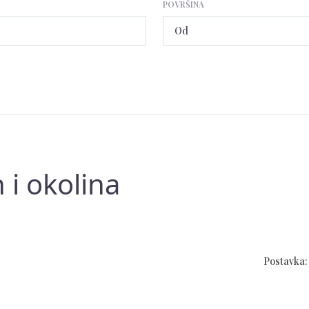
POVRŠINA
 i okolina
Postavka: