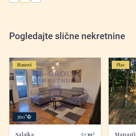
Pogledajte slične nekretnine
Stanovi
Plac
360°
2
Salajka
52
m
Manasti