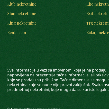
Klub nekretnine
Eho nekretn
Stan nekretnine
Exit nekretn
King nekretnine
Trg nekretn
Renta stan
Zakup nekre
Sve informacije u vezi sa imovinom, koja je na prodaju,
napravljena da prezentuje tačne informacije, ali taka
koje se prodaju su približne. Tačne dimenzije se mogu d
nekretnina koje se nude nije pravni zaključak. Svaka o
predmetnoj nekretnini, koje mogu da se koriste legaln
©
Lumo nekretnine
zadržava sva prava