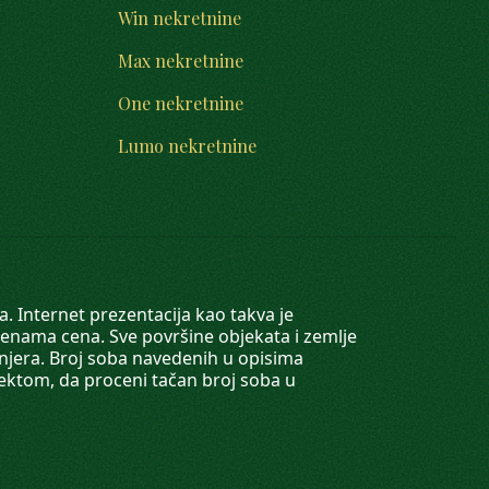
Win nekretnine
Max nekretnine
One nekretnine
Lumo nekretnine
. Internet prezentacija kao takva je
menama cena. Sve površine objekata i zemlje
injera. Broj soba navedenih u opisima
tektom, da proceni tačan broj soba u