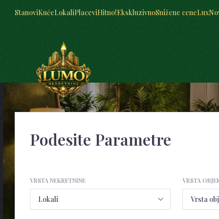
Stanovi
Kuće
Lokali
Placevi
Hitno!
Ekskluzivno
Snižene cene
Lux
No
Podesite Parametre
VRSTA NEKRETNINE
VRSTA OBJE