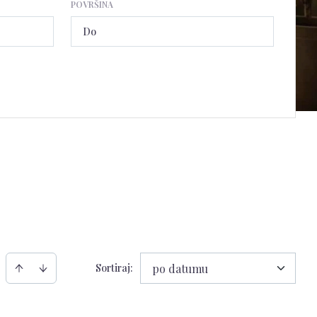
POVRŠINA
Sortiraj
:
po datumu