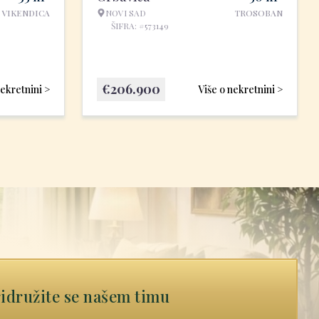
VIKENDICA
NOVI SAD
TROSOBAN
ŠIFRA: #573149
€
206.900
nekretnini >
Više o nekretnini >
idružite se našem timu