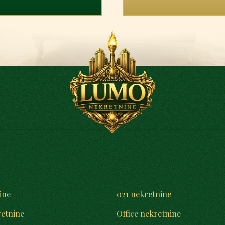
ine
021 nekretnine
retnine
Office nekretnine