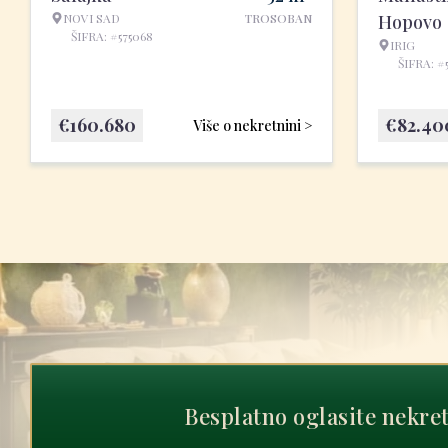
NOVI SAD
TROSOBAN
Hopovo
ŠIFRA: #575068
IRIG
ŠIFRA: #
€
160.680
€
82.40
Više o nekretnini >
Besplatno oglasite nekre