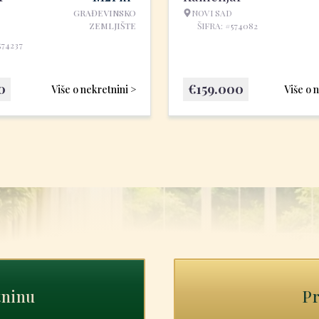
GRAĐEVINSKO
NOVI SAD
ZEMLJIŠTE
ŠIFRA: #574082
574237
0
€
159.000
Više o nekretnini >
Više o 
tninu
Pr