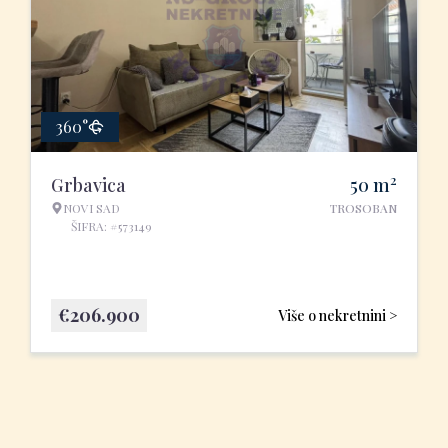
360°
2
Grbavica
50
m
NOVI SAD
TROSOBAN
ŠIFRA: #573149
€
206.900
Više o nekretnini >