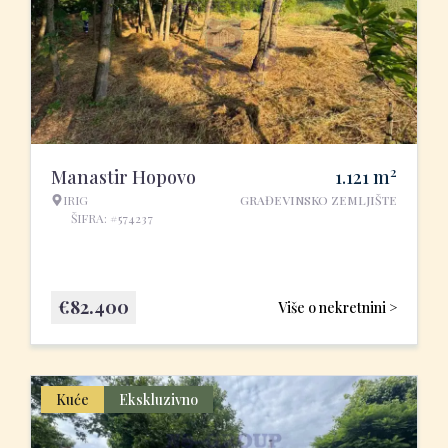
2
Manastir Hopovo
1.121
m
IRIG
GRAĐEVINSKO ZEMLJIŠTE
ŠIFRA: #574237
€
82.400
Više o nekretnini >
Kuće
Ekskluzivno