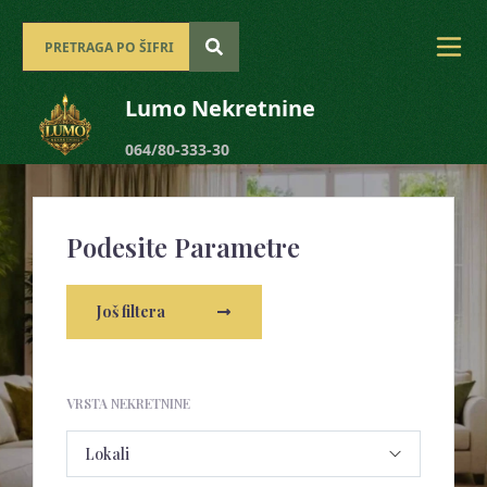
Lumo Nekretnine
064/80-333-30
Podesite Parametre
Još filtera
VRSTA NEKRETNINE