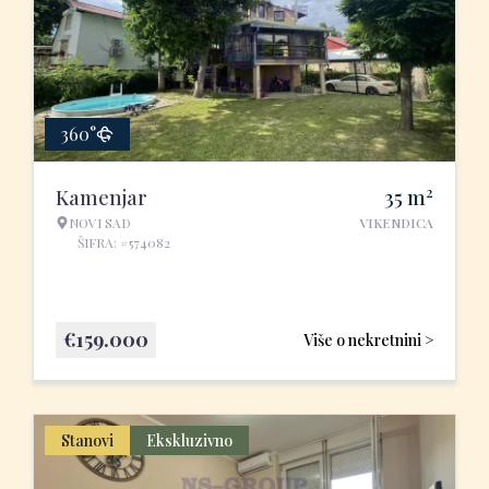
360°
2
Kamenjar
35
m
NOVI SAD
VIKENDICA
ŠIFRA: #574082
€
159.000
Više o nekretnini >
Stanovi
Ekskluzivno