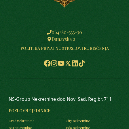
064/80-333-30
Dunavska 2
POLITIKA PRIVATNOSTI
USLOVI KORIŠĆENJA
NS-Group Nekretnine doo Novi Sad, Reg.br. 711
POSLOVNE JEDINICE
Grad nekretnine
City nekretnine
021 nekretnine
Info nekretnine