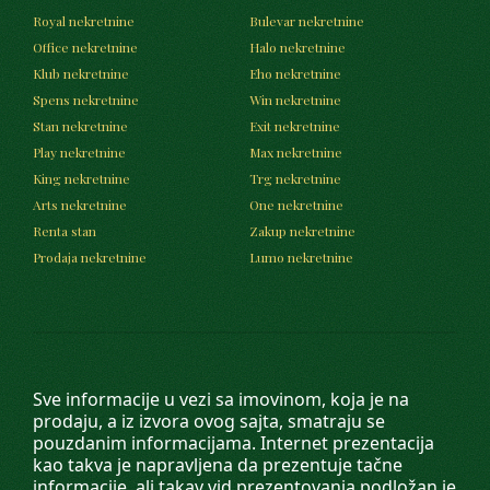
Royal nekretnine
Bulevar nekretnine
Office nekretnine
Halo nekretnine
Klub nekretnine
Eho nekretnine
Spens nekretnine
Win nekretnine
Stan nekretnine
Exit nekretnine
Play nekretnine
Max nekretnine
King nekretnine
Trg nekretnine
Arts nekretnine
One nekretnine
Renta stan
Zakup nekretnine
Prodaja nekretnine
Lumo nekretnine
Sve informacije u vezi sa imovinom, koja je na
prodaju, a iz izvora ovog sajta, smatraju se
pouzdanim informacijama. Internet prezentacija
kao takva je napravljena da prezentuje tačne
informacije, ali takav vid prezentovanja podložan je