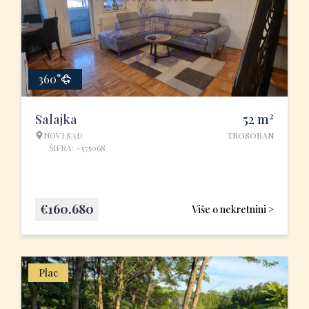
360°
2
Salajka
52
m
NOVI SAD
TROSOBAN
ŠIFRA: #575068
€
160.680
Više o nekretnini >
Plac